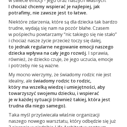
w świecie emocji - jego oraz naszych własnych.
I chociaż chcemy wspierać je najlepiej, jak
potrafimy, nie zawsze jest to łatwe.
Niektóre zdarzenia, które są dla dziecka tak bardzo
trudne, wydają się nam na pozór błahe. Czasem
w pośpiechu powtarzamy “nic takiego się nie stało”
i chociaż nasze życie przecież toczy się dalej,
to jednak regularne negowanie emocji naszego
dziecka wpływa na cały jego rozwój.
I sprawia,
również, że dziecko czuje, że jego uczucia, emocje
i potrzeby nie są ważne.
My mocno wierzymy, że świadomy rodzic nie jest
idealny, ale
świadomy rodzic to rodzic,
który ma wszelką wiedzę i umiejętności, aby
towarzyszyć swojemu dziecku, i wspierać
je w każdej sytuacji (również takiej, która jest
trudna dla niego samego).
Taka myśl przyświecała właśnie organizacji
naszego nowego warsztatu, który odbędzie się już