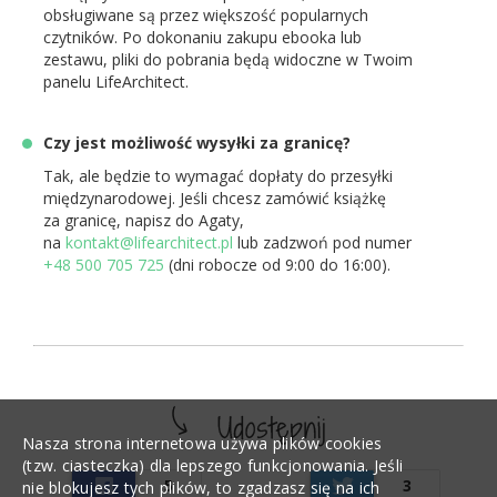
obsługiwane są przez większość popularnych
czytników. Po dokonaniu zakupu ebooka lub
zestawu, pliki do pobrania będą widoczne w Twoim
panelu LifeArchitect.
Czy jest możliwość wysyłki za granicę?
Tak, ale będzie to wymagać dopłaty do przesyłki
międzynarodowej. Jeśli chcesz zamówić książkę
za granicę, napisz do Agaty,
na
kontakt@lifearchitect.pl
lub zadzwoń pod numer
+48 500 705 725
(dni robocze od 9:00 do 16:00).
Nasza strona internetowa używa plików cookies
(tzw. ciasteczka) dla lepszego funkcjonowania. Jeśli
5
3
nie blokujesz tych plików, to zgadzasz się na ich