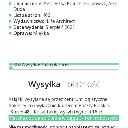
Tłumaczenie:
Agnieszka Koluch-Horbowicz, Ajka
Duda
Liczba stron:
406
Wydawnictwo:
Life Architect
Data wydania:
Sierpień 2021
Oprawa:
Miękka
Wysyłka
i płatność
Książki wysyłane są przez centrum logistyczne
Imker tylko i wyłącznie kurierem Poczty Polskiej
"Kurier48".
Koszt takiej wysyłki wynosi
16 zł.
Paczka dotrze do Ciebie w ciągu 3-4 dni roboczych.
Nie ma możliwości odbioru osobistego
ze względu