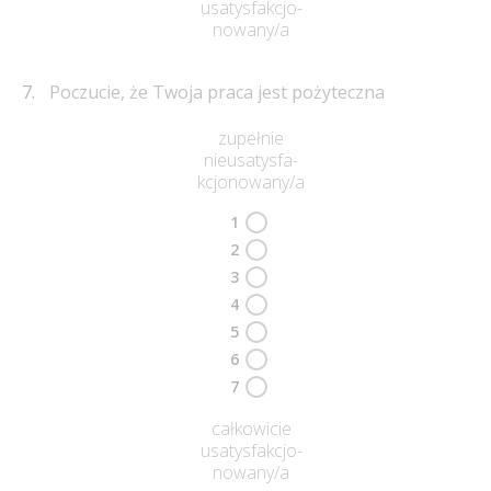
usatysfakcjo-
nowany/a
Poczucie, że Twoja praca jest pożyteczna
zupełnie
nieusatysfa-
kcjonowany/a
1
2
3
4
5
6
7
całkowicie
usatysfakcjo-
nowany/a