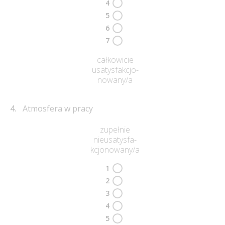
4
5
6
7
całkowicie
usatysfakcjo-
nowany/a
Atmosfera w pracy
zupełnie
nieusatysfa-
kcjonowany/a
1
2
3
4
5