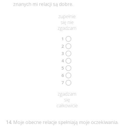
znanych mi relacji są dobre.
zupełnie
się nie
zgadzam
1
2
3
4
5
6
7
zgadzam
się
całkowicie
Moje obecne relacje spełniają moje oczekiwania.