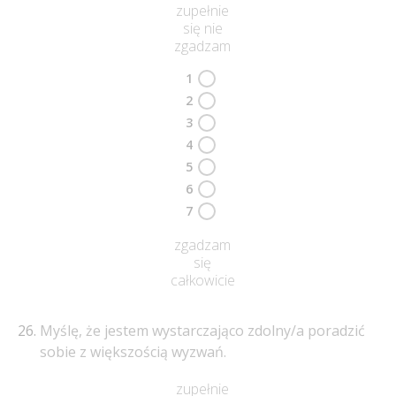
zupełnie
się nie
zgadzam
1
2
3
4
5
6
7
zgadzam
się
całkowicie
Myślę, że jestem wystarczająco zdolny/a poradzić
sobie z większością wyzwań.
zupełnie