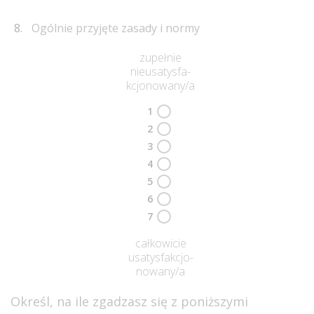
Ogólnie przyjęte zasady i normy
zupełnie
nieusatysfa-
kcjonowany/a
1
2
3
4
5
6
7
całkowicie
usatysfakcjo-
nowany/a
Określ, na ile zgadzasz się z poniższymi