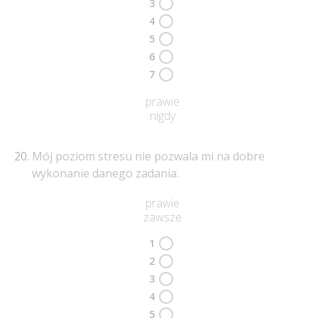
3
4
5
6
7
prawie
nigdy
Mój poziom stresu nie pozwala mi na dobre
wykonanie danego zadania.
prawie
zawsze
1
2
3
4
5