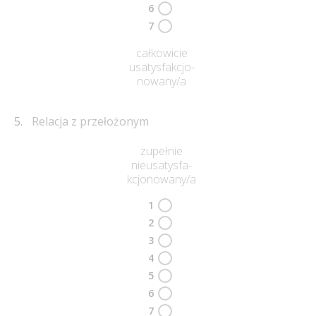
6
7
całkowicie
usatysfakcjo-
nowany/a
Relacja z przełożonym
zupełnie
nieusatysfa-
kcjonowany/a
1
2
3
4
5
6
7