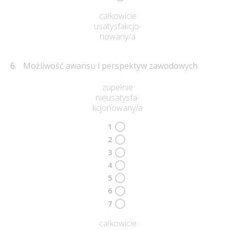
całkowicie
usatysfakcjo-
nowany/a
Możliwość awansu i perspektyw zawodowych
zupełnie
nieusatysfa-
kcjonowany/a
1
2
3
4
5
6
7
całkowicie