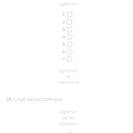
zgadzam
1
2
3
4
5
6
7
zgadzam
się
całkowicie
Czuję się potrzebny/a.
zupełnie
się nie
zgadzam