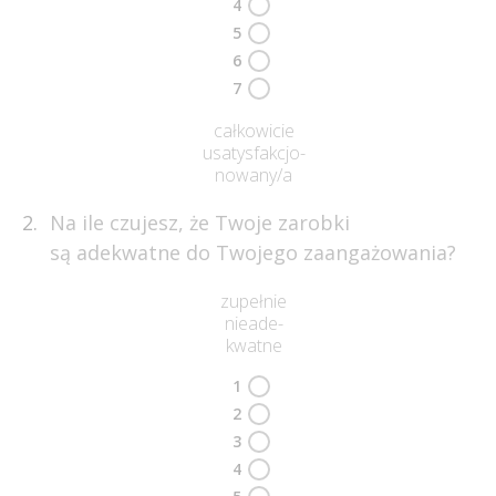
4
5
6
7
całkowicie
usatysfakcjo-
nowany/a
Na ile czujesz, że Twoje zarobki
są adekwatne do Twojego zaangażowania?
zupełnie
nieade-
kwatne
1
2
3
4