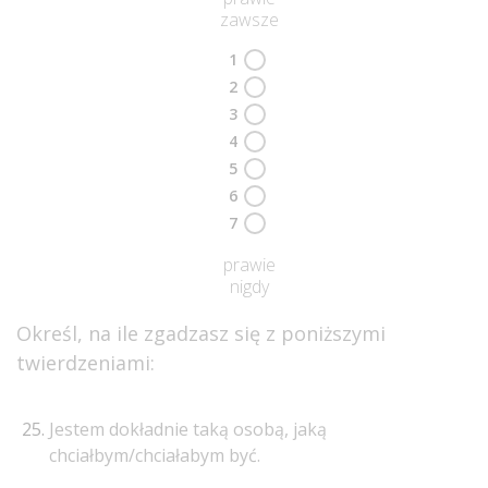
zawsze
1
2
3
4
5
6
7
prawie
nigdy
Określ, na ile zgadzasz się z poniższymi
twierdzeniami:
Jestem dokładnie taką osobą, jaką
chciałbym/chciałabym być.