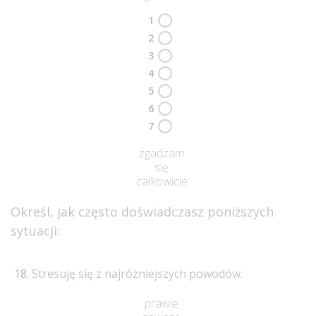
1
2
3
4
5
6
7
zgadzam
się
całkowicie
Określ, jak często doświadczasz poniższych
sytuacji:
Stresuję się z najróżniejszych powodów.
prawie