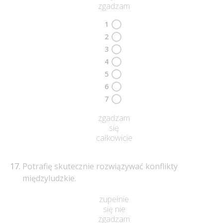
zgadzam
1
2
3
4
5
6
7
zgadzam
się
całkowicie
Potrafię skutecznie rozwiązywać konflikty
międzyludzkie.
zupełnie
się nie
zgadzam