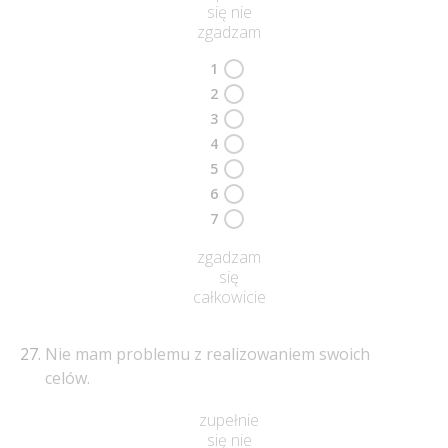
się nie
zgadzam
1
2
3
4
5
6
7
zgadzam
się
całkowicie
Nie mam problemu z realizowaniem swoich
celów.
zupełnie
się nie