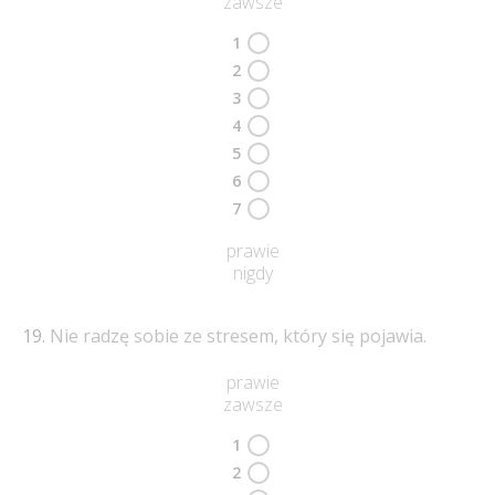
zawsze
1
2
3
4
5
6
7
prawie
nigdy
Nie radzę sobie ze stresem, który się pojawia.
prawie
zawsze
1
2