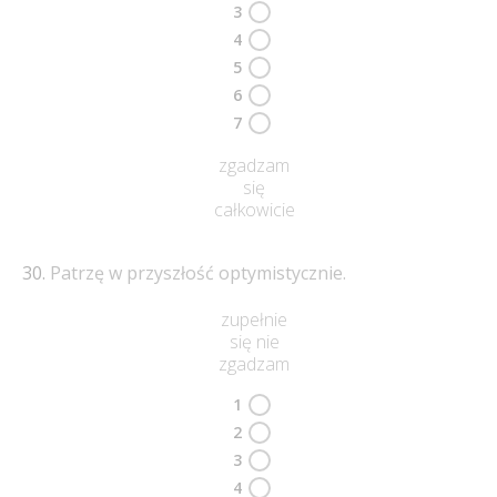
3
4
5
6
7
zgadzam
się
całkowicie
Patrzę w przyszłość optymistycznie.
zupełnie
się nie
zgadzam
1
2
3
4