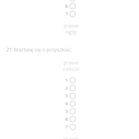
6
7
prawie
nigdy
Martwię się o przyszłość.
prawie
zawsze
1
2
3
4
5
6
7
prawie