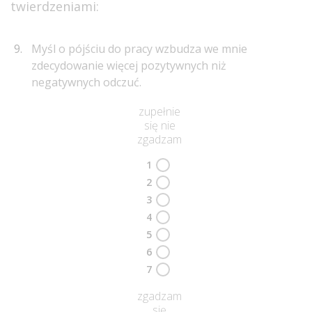
twierdzeniami:
Myśl o pójściu do pracy wzbudza we mnie
zdecydowanie więcej pozytywnych niż
negatywnych odczuć.
zupełnie
się nie
zgadzam
1
2
3
4
5
6
7
zgadzam
się