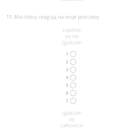
Moi bliscy reagują na moje potrzeby.
zupełnie
się nie
zgadzam
1
2
3
4
5
6
7
zgadzam
się
całkowicie