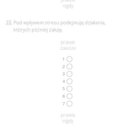
nigdy
Pod wpływem stresu podejmuję działania,
których później żałuję.
prawie
zawsze
1
2
3
4
5
6
7
prawie
nigdy