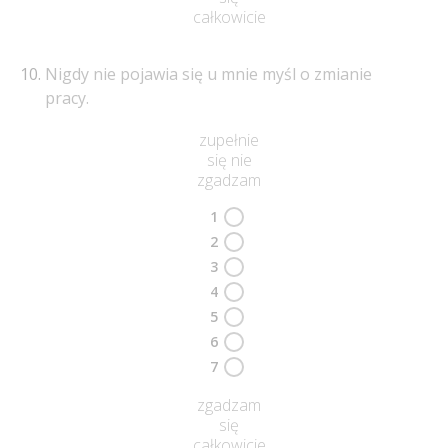
całkowicie
Nigdy nie pojawia się u mnie myśl o zmianie
pracy.
zupełnie
się nie
zgadzam
1
2
3
4
5
6
7
zgadzam
się
całkowicie