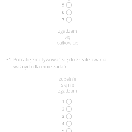
5
6
7
zgadzam
się
całkowicie
Potrafię zmotywować się do zrealizowania
ważnych dla mnie zadań.
zupełnie
się nie
zgadzam
1
2
3
4
5