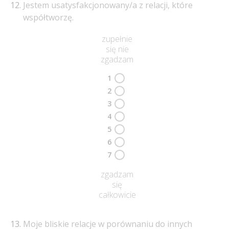
Jestem usatysfakcjonowany/a z relacji, które
współtworzę.
zupełnie
się nie
zgadzam
1
2
3
4
5
6
7
zgadzam
się
całkowicie
Moje bliskie relacje w porównaniu do innych