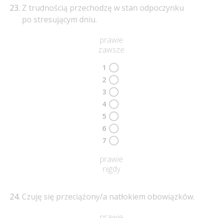
Z trudnością przechodzę w stan odpoczynku
po stresującym dniu.
prawie
zawsze
1
2
3
4
5
6
7
prawie
nigdy
Czuję się przeciążony/a natłokiem obowiązków.
prawie