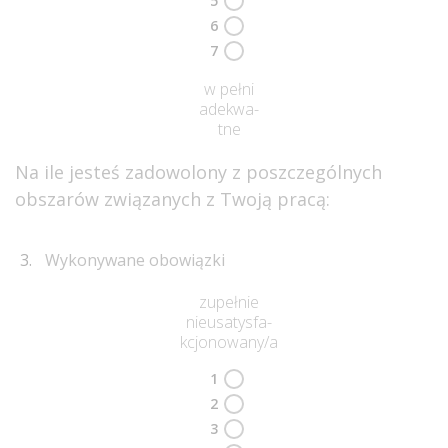
5
6
7
w pełni
adekwa-
tne
Na ile jesteś zadowolony z poszczególnych
obszarów związanych z Twoją pracą:
Wykonywane obowiązki
zupełnie
nieusatysfa-
kcjonowany/a
1
2
3