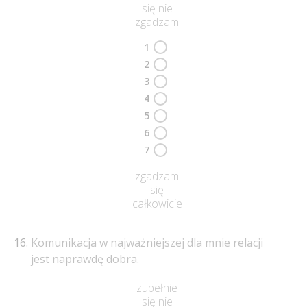
się nie
zgadzam
1
2
3
4
5
6
7
zgadzam
się
całkowicie
Komunikacja w najważniejszej dla mnie relacji
jest naprawdę dobra.
zupełnie
się nie