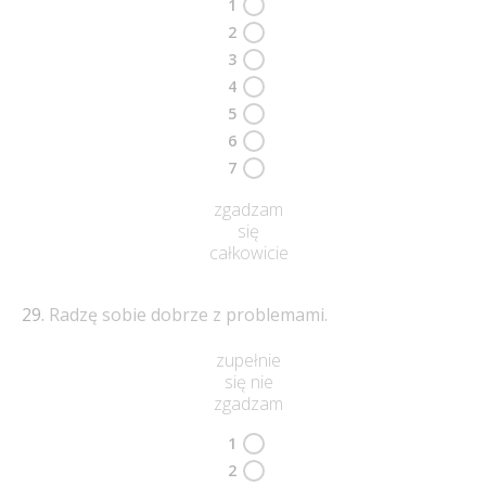
1
2
3
4
5
6
7
zgadzam
się
całkowicie
Radzę sobie dobrze z problemami.
zupełnie
się nie
zgadzam
1
2