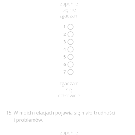
zupełnie
się nie
zgadzam
1
2
3
4
5
6
7
zgadzam
się
całkowicie
W moich relacjach pojawia się mało trudności
i problemów.
zupełnie