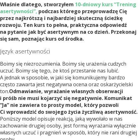
Właśnie dlatego, stworzyłem
10-dniowy kurs “Trening
asertywności”,
podczas którego przeprowadzę Cię
przez najkrótszą i najbardziej skuteczną ścieżkę
rozwoju. Ten kurs to pełna, praktyczna odpowiedź
na pytanie jak być asertywnym na co dzień. Przekonaj
się sam, poznając kurs od środka.
Język asertywności
Boimy się niezrozumienia. Boimy się urażenia cudzych
uczuć. Boimy się tego, że ktoś przestanie nas lubić.
A jednak w sposobie, w jaki się komunikujemy bardzo
często zawarta jest negatywna ocena oraz oskarżycielski
ton.
Odmawianie, wyrażanie własnych obserwacji
i próśb nie musi kojarzyć się negatywnie. Komunikat
“Ja” nie zawiera to prosty model, który pozwoli
Ci wprowadzić do swojego życia życzliwą asertywność.
Poniższy model opisuje reakcją, jaką wywołało w nas
zachowanie drugiej osoby, jest formą wyrażania wyłącznie
własnych uczuć i pragnień w sposób, który nie rani drugiej
osoby.