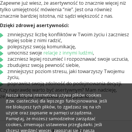
Zapewne już wiesz, że asertywność to znacznie więcej niż
tylko umiejętność mówienia “nie”. Jest ona również
znacznie bardziej istotna, niż sądzi większość z nas.
Dzięki zdrowej asertywności:
zmniejszysz liczbę konfliktów w Twoim życiu i zaczniesz
lepiej sobie z nimi radzić,
polepszysz swoją komunikację,
umocnisz swoje
relacje z innymi ludźmi
,
zaczniesz lepiej rozumieć i rozpoznawać swoje uczucia,
zbudujesz swoją pewność siebie,
zmniejszysz poziom stresu, jaki towarzyszy Twojemu
życiu,
poprawisz swoją zdolność do podejmowania decyzji.
Czy naprawdę warto być asertywnym? Mam nadzieję,
Nasza strona internetowa używa plików cookies
że poznałeś już odpowiedź na to pytanie :-)
(tzw. ciasteczka) dla lepszego funkcjonowania. Jeśli
nie blokujesz tych plików, to zgadzasz się na ich
użycie oraz zapisanie w pamięci urządzenia.
Pamiętaj, że możesz samodzielnie zarządzać
cookies, zmieniając ustawienia przeglądarki. Jeśli
chcesz wiedzieć więcej, zapoznaj się z naszą