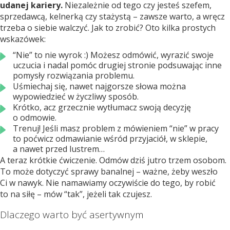
udanej kariery.
Niezależnie od tego czy jesteś szefem,
sprzedawcą, kelnerką czy stażystą – zawsze warto, a wręcz
trzeba o siebie walczyć. Jak to zrobić? Oto kilka prostych
wskazówek:
“Nie” to nie wyrok :) Możesz odmówić, wyrazić swoje
uczucia i nadal pomóc drugiej stronie podsuwając inne
pomysły rozwiązania problemu.
Uśmiechaj się, nawet najgorsze słowa można
wypowiedzieć w życzliwy sposób.
Krótko, acz grzecznie wytłumacz swoją decyzję
o odmowie.
Trenuj! Jeśli masz problem z mówieniem “nie” w pracy
to poćwicz odmawianie wśród przyjaciół, w sklepie,
a nawet przed lustrem…
A teraz krótkie ćwiczenie. Odmów dziś jutro trzem osobom.
To może dotyczyć sprawy banalnej – ważne, żeby weszło
Ci w nawyk. Nie namawiamy oczywiście do tego, by robić
to na siłę – mów “tak”, jeżeli tak czujesz.
Dlaczego warto być asertywnym