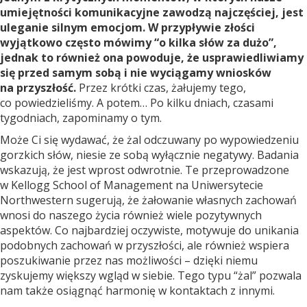
umiejętności komunikacyjne zawodzą najczęściej, jest
uleganie silnym emocjom. W przypływie złości
wyjątkowo często mówimy “o kilka słów za dużo”,
jednak to również ona powoduje, że usprawiedliwiamy
się przed samym sobą i nie wyciągamy wniosków
na przyszłość.
Przez krótki czas, żałujemy tego,
co powiedzieliśmy. A potem… Po kilku dniach, czasami
tygodniach, zapominamy o tym.
Może Ci się wydawać, że żal odczuwany po wypowiedzeniu
gorzkich słów, niesie ze sobą wyłącznie negatywy. Badania
wskazują, że jest wprost odwrotnie. Te przeprowadzone
w Kellogg School of Management na Uniwersytecie
Northwestern sugerują, że żałowanie własnych zachowań
wnosi do naszego życia również wiele pozytywnych
aspektów. Co najbardziej oczywiste, motywuje do unikania
podobnych zachowań w przyszłości, ale również wspiera
poszukiwanie przez nas możliwości – dzięki niemu
zyskujemy większy wgląd w siebie. Tego typu “żal” pozwala
nam także osiągnąć harmonię w kontaktach z innymi.