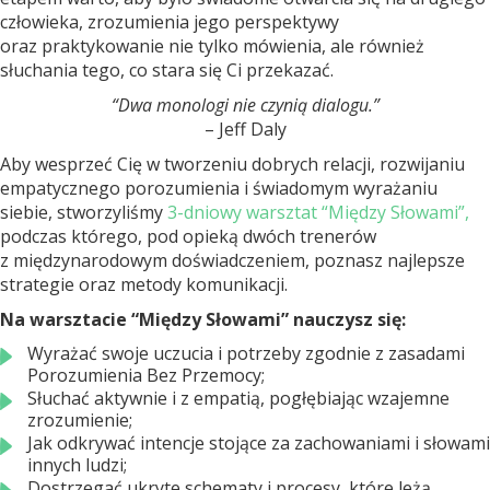
człowieka, zrozumienia jego perspektywy
oraz praktykowanie nie tylko mówienia, ale również
słuchania tego, co stara się Ci przekazać.
“Dwa monologi nie czynią dialogu.”
– Jeff Daly
Aby wesprzeć Cię w tworzeniu dobrych relacji, rozwijaniu
empatycznego porozumienia i świadomym wyrażaniu
siebie, stworzyliśmy
3-dniowy warsztat “Między Słowami”,
podczas którego, pod opieką dwóch trenerów
z międzynarodowym doświadczeniem, poznasz najlepsze
strategie oraz metody komunikacji.
Na warsztacie “Między Słowami” nauczysz się:
Wyrażać swoje uczucia i potrzeby zgodnie z zasadami
Porozumienia Bez Przemocy;
Słuchać aktywnie i z empatią, pogłębiając wzajemne
zrozumienie;
Jak odkrywać intencje stojące za zachowaniami i słowami
innych ludzi;
Dostrzegać ukryte schematy i procesy, które leżą