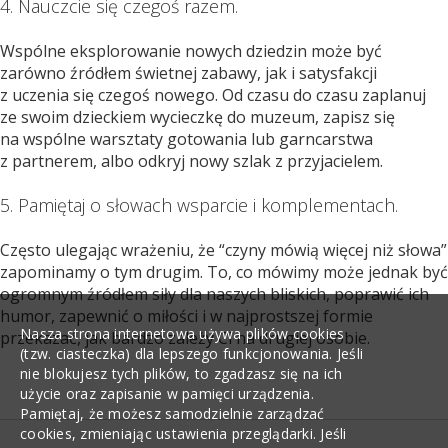
4. Nauczcie się czegoś razem.
Wspólne eksplorowanie nowych dziedzin może być
zarówno źródłem świetnej zabawy, jak i satysfakcji
z uczenia się czegoś nowego. Od czasu do czasu zaplanuj
ze swoim dzieckiem wycieczkę do muzeum, zapisz się
na wspólne warsztaty gotowania lub garncarstwa
z partnerem, albo odkryj nowy szlak z przyjacielem.
5. Pamiętaj o słowach wsparcie i komplementach.
Często ulegając wrażeniu, że “czyny mówią więcej niż słowa”
zapominamy o tym drugim. To, co mówimy może jednak być
ogromnym źródłem siły dla naszych bliskich, poprawić ich
humor, zapewnić o miłości i w najprostszej formie
Nasza strona internetowa używa plików cookies
przekazać, jak bardzo zależy Ci na drugiej osobie.
(tzw. ciasteczka) dla lepszego funkcjonowania. Jeśli
nie blokujesz tych plików, to zgadzasz się na ich
użycie oraz zapisanie w pamięci urządzenia.
Pamiętaj, że możesz samodzielnie zarządzać
cookies, zmieniając ustawienia przeglądarki. Jeśli