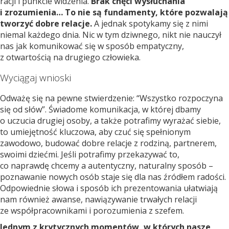
racji i punkcie widzenia.
Brak chęci wysłuchania
i zrozumienia… To nie są fundamenty, które pozwalają
tworzyć dobre relacje.
A jednak spotykamy się z nimi
niemal każdego dnia. Nic w tym dziwnego, nikt nie nauczył
nas jak komunikować się w sposób empatyczny,
z otwartością na drugiego człowieka.
Wyciągaj wnioski
Odważę się na pewne stwierdzenie: “Wszystko rozpoczyna
się od słów”. Świadome komunikacja, w której dbamy
o uczucia drugiej osoby, a także potrafimy wyrażać siebie,
to umiejętność kluczowa, aby czuć się spełnionym
zawodowo, budować dobre relacje z rodziną, partnerem,
swoimi dziećmi. Jeśli potrafimy przekazywać to,
co naprawdę chcemy a autentyczny, naturalny sposób –
poznawanie nowych osób staje się dla nas źródłem radości.
Odpowiednie słowa i sposób ich prezentowania ułatwiają
nam również awanse, nawiązywanie trwałych relacji
ze współpracownikami i porozumienia z szefem.
Jednym z krytycznych momentów, w których nasze