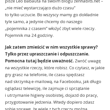
pisze Leo Babauta na swoim blogu zenhabits.net –
„nie mieć wystarczająco dużo czasu”
to tylko uczucie. Bo wszyscy mamy go dokładnie
tyle samo, a jedynie chcemy do naszego
„pojemnika z czasem” włożyć zbyt wiele rzeczy.
Pojemnik ma 24 godziny.
Jak zatem zmieścić w nim wszystkie sprawy?
Tylko przez upraszczanie i odpuszczanie.
Pomocna tutaj będzie uważność.
Zwróć uwagę
na wszystkie rzeczy, które robisz. Co czytasz, w jakie
gry grasz na telefonie, ile czasu spędzasz
nad skrzynką e-mailową, na Facebooku, jak długo
oglądasz telewizję, ile zajmuje ci sprzątanie
i utrzymanie higieny osobistej, dojazd do pracy,
przygotowanie jedzenia. Wtedy dopiero zdasz
sobie sprawę, że wiele z tych rzeczy można