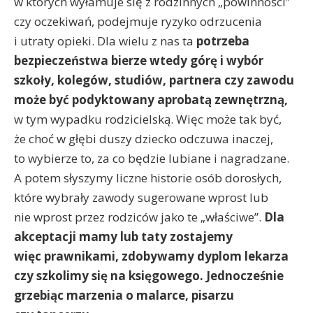
w których wyłamuje się z rodzinnych „powinności”
czy oczekiwań, podejmuje ryzyko odrzucenia
i utraty opieki. Dla wielu z nas ta
potrzeba
bezpieczeństwa bierze wtedy górę i wybór
szkoły, kolegów, studiów, partnera czy zawodu
może być podyktowany aprobatą zewnętrzną,
w tym wypadku rodzicielską. Więc może tak być,
że choć w głębi duszy dziecko odczuwa inaczej,
to wybierze to, za co będzie lubiane i nagradzane.
A potem słyszymy liczne historie osób dorosłych,
które wybrały zawody sugerowane wprost lub
nie wprost przez rodziców jako te „właściwe”.
Dla
akceptacji mamy lub taty zostajemy
więc prawnikami, zdobywamy dyplom lekarza
czy szkolimy się na księgowego. Jednocześnie
grzebiąc marzenia o malarce, pisarzu