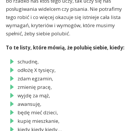
bo rzadko nas ktoś tego uczy, tak uczy się nas
posługiwania widelcem czy pisania. Nie potrafimy
tego robić i co więcej okazuje się istnieje cała lista
wymagań, kryteriów i wymogów, które musimy
spełnić, żeby siebie polubić.
To te listy, które mówią, że polubię siebie, kiedy:
schudnę,
odłożę X tysięcy,
zdam egzamin,
zmienię pracę,
wyjdę za mąż,
awansuję,
będę mieć dzieci,
kupię mieszkanie,
kiedy kiedy kiedy…