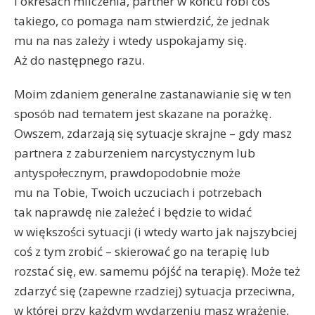
i okresach milczenia, partner w końcu robi coś
takiego, co pomaga nam stwierdzić, że jednak
mu na nas zależy i wtedy uspokajamy się.
Aż do następnego razu.
Moim zdaniem generalne zastanawianie się w ten
sposób nad tematem jest skazane na porażkę.
Owszem, zdarzają się sytuacje skrajne – gdy masz
partnera z zaburzeniem narcystycznym lub
antyspołecznym, prawdopodobnie może
mu na Tobie, Twoich uczuciach i potrzebach
tak naprawdę nie zależeć i będzie to widać
w większości sytuacji (i wtedy warto jak najszybciej
coś z tym zrobić – skierować go na terapię lub
rozstać się, ew. samemu pójść na terapię). Może też
zdarzyć się (zapewne rzadziej) sytuacja przeciwna,
w której przy każdym wydarzeniu masz wrażenie,