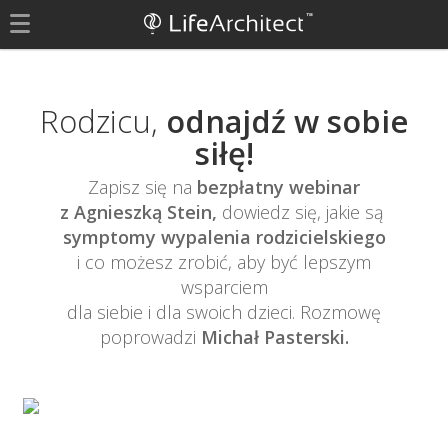
Rodzicu,
odnajdź w sobie
siłę!
Zapisz się na
bezpłatny webinar
z Agnieszką Stein,
dowiedz się, jakie są
symptomy wypalenia rodzicielskiego
i co możesz zrobić, aby być lepszym
wsparciem
dla siebie i dla swoich dzieci. Rozmowę
poprowadzi
Michał Pasterski.