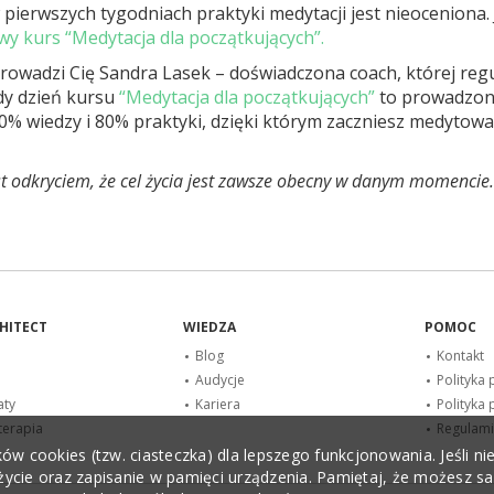
erwszych tygodniach praktyki medytacji jest nieoceniona. Je
wy kurs “Medytacja dla początkujących”.
rowadzi Cię Sandra Lasek – doświadczona coach, której reg
żdy dzień kursu
“Medytacja dla początkujących”
to prowadzona
20% wiedzy i 80% praktyki, dzięki którym zaczniesz medytow
st odkryciem, że cel życia jest zawsze obecny w danym momencie.
CHITECT
WIEDZA
POMOC
Blog
Kontakt
Audycje
Polityka 
aty
Kariera
Polityka
terapia
Regulam
w cookies (tzw. ciasteczka) dla lepszego funkcjonowania. Jeśli ni
 użycie oraz zapisanie w pamięci urządzenia. Pamiętaj, że możesz s