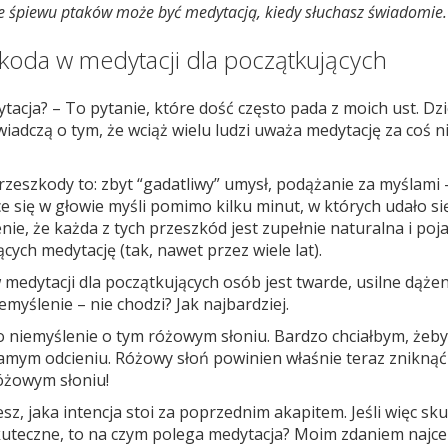
e śpiewu ptaków może być medytacją, kiedy słuchasz świadomie.
koda w medytacji dla początkujących
ytacja? – To pytanie, które dość często pada z moich ust. Dzi
wiadczą o tym, że wciąż wielu ludzi uważa medytację za coś 
rzeszkody to: zbyt “gadatliwy” umysł, podążanie za myślami 
e się w głowie myśli pomimo kilku minut, w których udało si
ie, że każda z tych przeszkód jest zupełnie naturalna i pojaw
cych medytację (tak, nawet przez wiele lat).
edytacji dla początkujących osób jest twarde, usilne dążen
iemyślenie – nie chodzi? Jak najbardziej.
o niemyślenie o tym różowym słoniu. Bardzo chciałbym, żebyś
amym odcieniu. Różowy słoń powinien właśnie teraz zniknąć 
różowym słoniu!
z, jaka intencja stoi za poprzednim akapitem. Jeśli więc sk
skuteczne, to na czym polega medytacja? Moim zdaniem naj