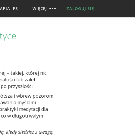
APIA IFS
WIĘCEJ
ZALOGUJ SIĘ
tyce
j – takiej, której nic
ałości lub zalet.
po przyszłości.
krótsza i wbrew pozorom
stawania myślami
raktyki medytacji dla
, co w długotrwałym
ą, kiedy siedzisz z uwagą.