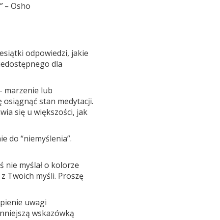
”
– Osho
esiątki odpowiedzi, jakie
niedostępnego dla
– marzenie lub
ę osiągnąć stan medytacji.
ia się u większości, jak
ie do “niemyślenia”.
 nie myślał o kolorze
z Twoich myśli. Proszę
upienie uwagi
cenniejszą wskazówką