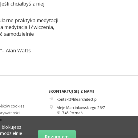
śli chciałbyś z niej
ularne praktyka medytacji
 medytacja i ćwiczenia,
ać samodzielnie
”
– Alan Watts
SKONTAKTUJ SIĘ Z NAMI
kontakt@lifearchitect.pl
plików cookies
Aleje Marcinkowskiego 26/7
 prywatności
61-745 Poznań
in
e blokujesz
amodzielnie
Rozumiem