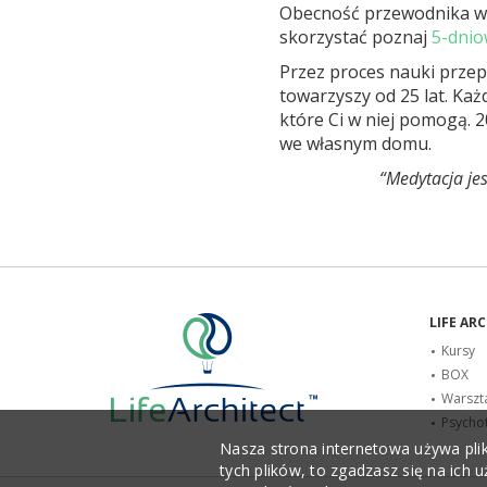
Obecność przewodnika w pi
skorzystać poznaj
5-dnio
Przez proces nauki przep
towarzyszy od 25 lat. Ka
które Ci w niej pomogą. 
we własnym domu.
“Medytacja je
LIFE AR
Kursy
BOX
Warszt
Psycho
Nasza strona internetowa używa plikó
tych plików, to zgadzasz się na ich