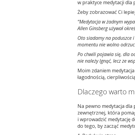
w praktyce medytacji dla
Żeby zobrazować Ci lepiej
“Medytacja w żadnym wypadk
Allen Ginsberg używał okre
Oto siadamy na poduszce i 
momentu nie wolno odrzucić
Po chwili pojawia się, dla 
nie należy lgnąć, lecz ze w
Moim zdaniem medytacja 
łagodnością, cierpliwości
Dlaczego warto 
Na pewno medytacja dla 
zewnętrznej, która poma
i wprowadzić medytację d
do tego, by zacząć medyto