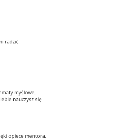
i radzić.
hematy myślowe,
iebie nauczysz się
ięki opiece mentora.