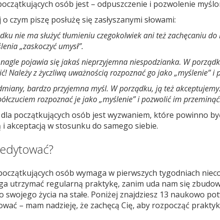
 początkujących osób jest – odpuszczenie i pozwolenie myśl
 o czym piszę posłużę się zasłyszanymi słowami:
u nie ma służyć tłumieniu czegokolwiek ani też zachęcaniu do l
ślenia „zaskoczyć umysł”.
nagle pojawia się jakaś nieprzyjemna niespodzianka. W porządk
! Należy z życzliwą uważnością rozpoznać go jako „myślenie” i 
odmiany, bardzo przyjemna myśl. W porządku, ją też akceptujemy.
spółczuciem rozpoznać je jako „myślenie” i pozwolić im przeminąć
dla początkujących osób jest wyzwaniem, które powinno by
ą i akceptacją w stosunku do samego siebie.
medytować?
początkujących osób wymaga w pierwszych tygodniach nieco
ga utrzymać regularną praktykę, zanim uda nam się zbudo
o swojego życia na stałe. Poniżej znajdziesz 13 naukowo 
wać – mam nadzieję, że zachęcą Cię, aby rozpocząć praktykę 