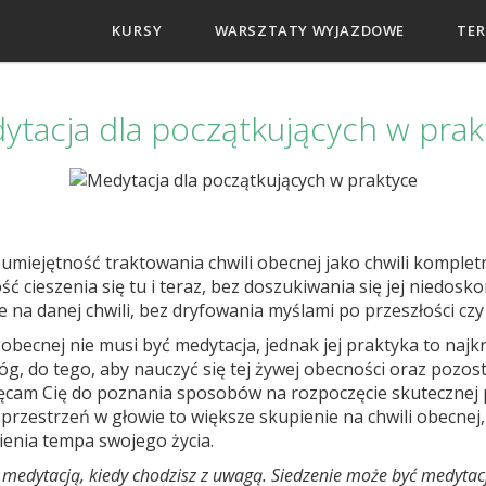
KURSY
WARSZTATY WYJAZDOWE
TER
ytacja dla początkujących w prak
 umiejętność traktowania chwili obecnej jako chwili kompletne
ć cieszenia się tu i teraz, bez doszukiwania się jej niedoskon
e na danej chwili, bez dryfowania myślami po przeszłości czy 
 obecnej nie musi być medytacja, jednak jej praktyka to naj
róg, do tego, aby nauczyć się tej żywej obecności oraz pozo
chęcam Cię do poznania sposobów na rozpoczęcie skutecznej p
 przestrzeń w głowie to większe skupienie na chwili obecnej
ienia tempa swojego życia.
medytacją, kiedy chodzisz z uwagą. Siedzenie może być medytacj