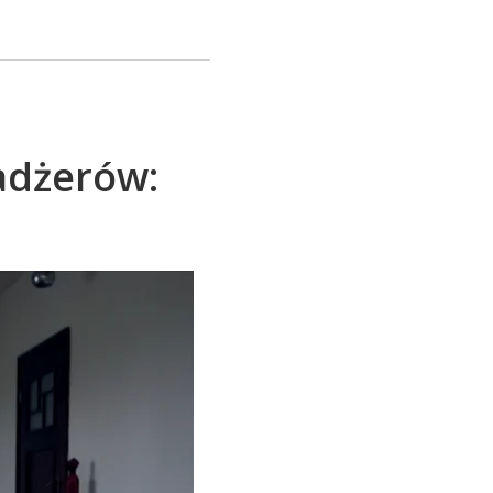
adżerów: