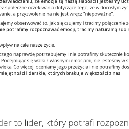
świadczeniu, że emocje są naszą słabości i jesteśmy ucze
eż społeczne oczekiwania dotyczące tego, że w dorosłym życ
nie, a przyzwolenie na nie jest wręcz “niepoważne”.
tajemy obserwować to, jak się czujemy i tracimy połączenie
 nie potrafimy rozpoznawać emocji, tracimy naturalną zdo
pływ na całe nasze życie.
, czego naprawdę potrzebujemy i nie potrafimy skutecznie 
 Podejmując się walki z własnymi emocjami, nie jesteśmy w s
ieka. Co więcej, oceniamy jego przeżycia i nie potrafimy dos
iejętności liderskie, których brakuje większości z nas.
der to lider, który potrafi rozpozn