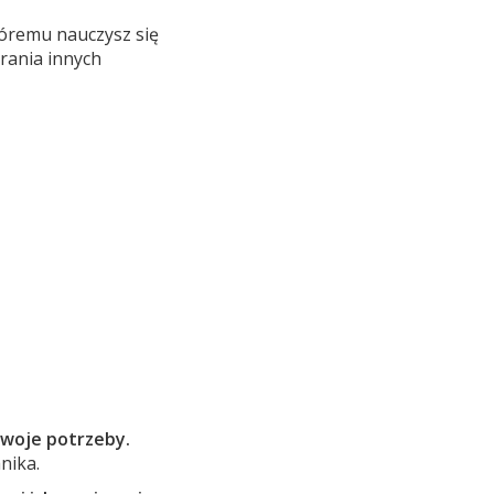
tóremu nauczysz się
rania innych
swoje potrzeby.
nika.