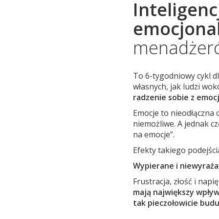
Inteligenc
emocjona
menadżer
To 6-tygodniowy cykl d
własnych, jak ludzi wok
radzenie sobie z emocj
Emocje to nieodłączna 
niemożliwe. A jednak c
na emocje”.
Efekty takiego podejśc
Wypierane i niewyraża
Frustracja, złość i napi
mają największy wpływ
tak pieczołowicie bud