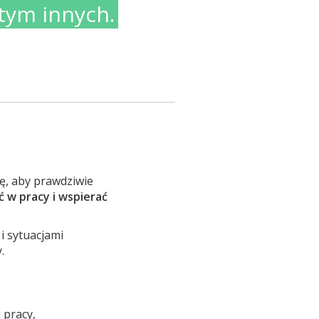
tym innych.
ę, aby prawdziwie
ić w pracy i wspierać
 sytuacjami
.
 pracy,