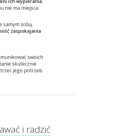
ni ich wypierania.
iu nie ma miejsca
 ze samym sobą.
lność zaspokajania
komunikować swoich
tanie skutecznie
trzec jego potrzeb.
awać i radzić