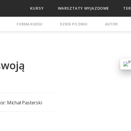
KURSY
WARSZTATY WYJAZDOWE
TER
FORMA KURSU
DZIEŃ PO DNIU
AUTOR
swoją
or: Michał Pasterski