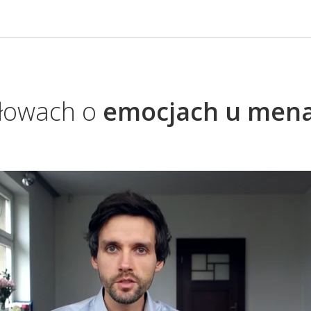
słowach o
emocjach u men