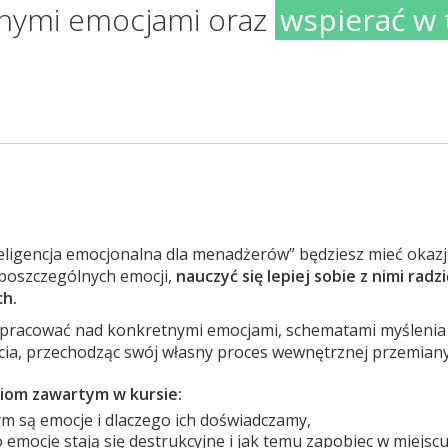
snymi emocjami oraz
wspierać w 
eligencja emocjonalna dla menadżerów” będziesz mieć okazj
poszczególnych emocji,
nauczyć się lepiej sobie z nimi radz
ch.
pracować nad konkretnymi emocjami, schematami myślenia i
ia, przechodząc swój własny proces wewnętrznej przemiany
niom zawartym w kursie:
zym są emocje i dlaczego ich doświadczamy,
emocje stają się destrukcyjne i jak temu zapobiec w miejscu