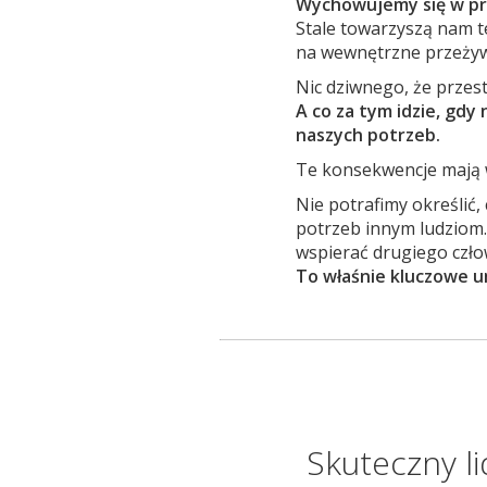
Wychowujemy się w prze
Stale towarzyszą nam t
na wewnętrzne przeżywa
Nic dziwnego, że przes
A co za tym idzie, gdy
naszych potrzeb.
Te konsekwencje mają w
Nie potrafimy określić
potrzeb innym ludziom.
wspierać drugiego człow
To właśnie kluczowe um
Skuteczny li