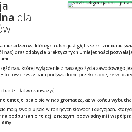
ja
lna
dla
ów
la menadżerów, którego celem jest głębsze zrozumienie świ
ół nas) oraz
zdobycie praktycznych umiejętności pozwalają
ami.
część nas, której wyłączenie z naszego życia zawodowego jes
zęsto towarzyszy nam podświadome przekonanie, że w pracy
ia bardzo łatwo zauważyć.
ne emocje, stale się w nas gromadzą, aż w końcu wybucha
ęcie mają swoje ujście w raniących słowach i decyzjach, który
 na podburzanie relacji z naszymi podwładnymi i współpr
ujemy.