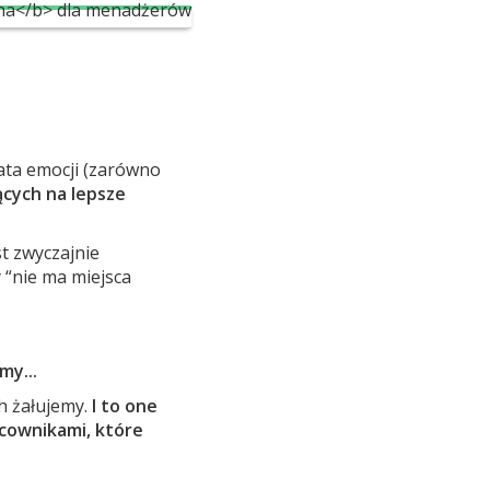
ata emocji (zarówno
cych na lepsze
t zwyczajnie
 “nie ma miejsca
my...
ch żałujemy.
I to one
acownikami, które